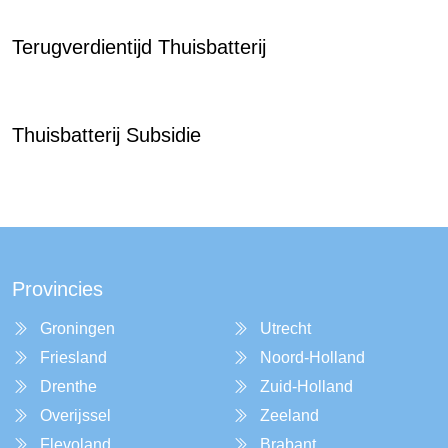
Terugverdientijd Thuisbatterij
Thuisbatterij Subsidie
Provincies
Groningen
Utrecht
Friesland
Noord-Holland
Drenthe
Zuid-Holland
Overijssel
Zeeland
Flevoland
Brabant