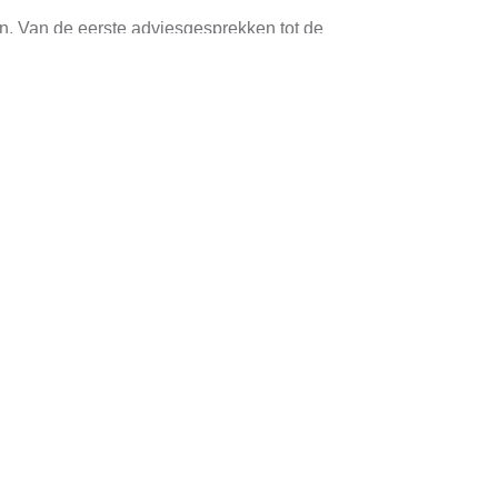
jen. Van de eerste adviesgesprekken tot de
is. Onze team bestaat uit geavanceerde
n om de wereld een beetje groener te maken.
maar ook uw ecologische voetafdruk vermindert.
j.nl
. Wij staan klaar om u te helpen bij het
nks