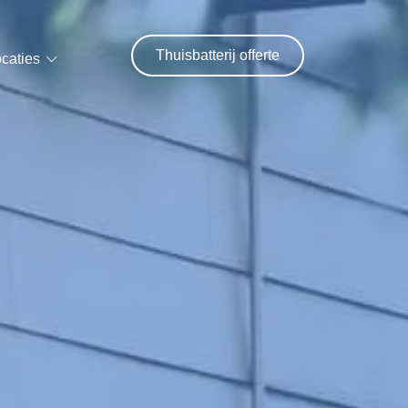
Thuisbatterij offerte
caties