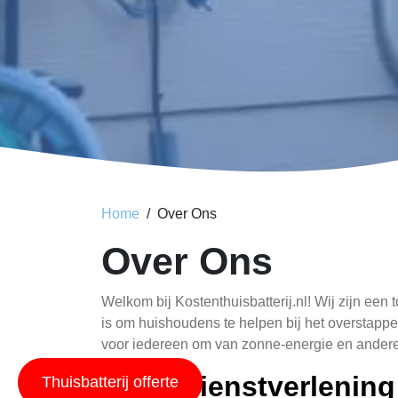
Home
Over Ons
Over Ons
Welkom bij Kostenthuisbatterij.nl! Wij zijn een 
is om huishoudens te helpen bij het overstap
voor iedereen om van zonne-energie en ander
Onze Dienstverlening
Thuisbatterij offerte