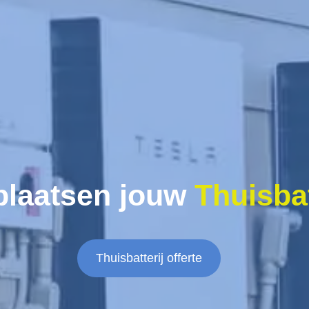
plaatsen jouw
Thuisbat
Thuisbatterij offerte